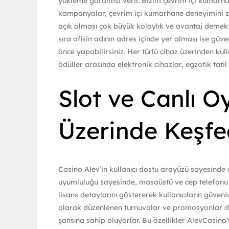
yükleme garantisi verir. Bizim çevrim içi kumarha
kampanyalar, çevrim içi kumarhane deneyimini zengi
açık olması çok büyük kolaylık ve avantaj demektir
sıra ofisin adının adres içinde yer alması ise gü
önce yapabilirsiniz. Her türlü cihaz üzerinden kul
ödüller arasında elektronik cihazlar, egzotik tatil 
Slot ve Canlı O
Üzerinde Keşfe
Casino Alev’in kullanıcı dostu arayüzü sayesinde oy
uyumluluğu sayesinde, masaüstü ve cep telefonu ku
lisans detaylarını göstererek kullanıcıların güveni
olarak düzenlenen turnuvalar ve promosyonlar da
şansına sahip oluyorlar. Bu özellikler AlevCasino