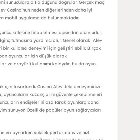
 resmi sunuculara ait olduğunu doğrular. Gerçek maç
 Alev Casino’nun neden diğerlerinden daha iyi
ıca mobil uygulama da bulunmaktadır.
oyuncu kitlesine hitap etmesi açısından olumludur.
lginç tutmasına yardımcı olur. Genel olarak, Alev
 bir kullanıcı deneyimi için geliştirilebilir. Birçok
apan oyuncular için düşük olarak
şlar ve arayüzü kullanımı kolaydır, bu da oyun
 için tasarlandı. Casino Alev‘deki deneyiminizi
, oyuncuların kazançlarını güvenle çekebilmeleri
oyuncuların endişelerini azaltarak oyunlara daha
yim sunuyor. Özellikle popüler oyun sağlayıcıları
kineleri oynarken yüksek performans ve hızlı