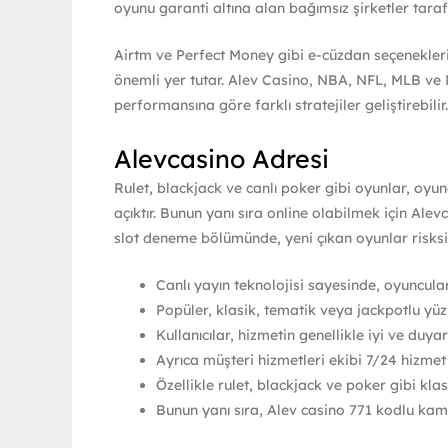
oyunu garanti altına alan bağımsız şirketler tarafı
Airtm ve Perfect Money gibi e-cüzdan seçenekleri
önemli yer tutar. Alev Casino, NBA, NFL, MLB ve NH
performansına göre farklı stratejiler geliştirebilir
Alevcasino Adresi
Rulet, blackjack ve canlı poker gibi oyunlar, oyunc
açıktır. Bunun yanı sıra online olabilmek için Al
slot deneme bölümünde, yeni çıkan oyunlar risksi
Canlı yayın teknolojisi sayesinde, oyuncula
Popüler, klasik, tematik veya jackpotlu yüz
Kullanıcılar, hizmetin genellikle iyi ve du
Ayrıca müşteri hizmetleri ekibi 7/24 hizmet
Özellikle rulet, blackjack ve poker gibi kl
Bunun yanı sıra, Alev casino 771 kodlu kamp