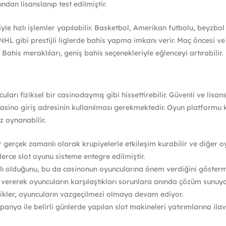
ndan lisanslanıp test edilmiştir.
yle hızlı işlemler yapılabilir. Basketbol, Amerikan futbolu, beyzb
L gibi prestijli liglerde bahis yapma imkanı verir. Maç öncesi ve c
. Bahis meraklıları, geniş bahis seçenekleriyle eğlenceyi artırabilir.
uları fiziksel bir casinodaymış gibi hissettirebilir. Güvenli ve lisan
evcasino giriş adresinin kullanılması gerekmektedir. Oyun platform
z oynanabilir.
r gerçek zamanlı olarak krupiyelerle etkileşim kurabilir ve diğer o
lerce slot oyunu sisteme entegre edilmiştir.
yarlı olduğunu, bu da casinonun oyuncularına önem verdiğini gösterm
 vererek oyuncuların karşılaştıkları sorunlara anında çözüm sunuyo
asikler, oyuncuların vazgeçilmezi olmaya devam ediyor.
anya ile belirli günlerde yapılan slot makineleri yatırımlarına ila