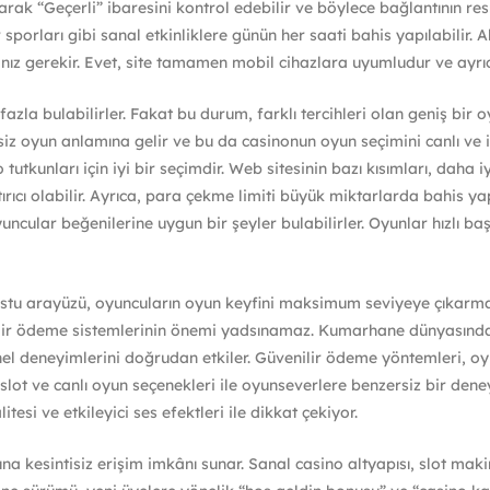
klayarak “Geçerli” ibaresini kontrol edebilir ve böylece bağlantının
 sporları gibi sanal etkinliklere günün her saati bahis yapılabilir.
nız gerekir. Evet, site tamamen mobil cihazlara uyumludur ve ayr
azla bulabilirler. Fakat bu durum, farklı tercihleri olan geniş bir 
siz oyun anlamına gelir ve bu da casinonun oyun seçimini canlı ve i
tutkunları için iyi bir seçimdir. Web sitesinin bazı kısımları, daha iyi
rıcı olabilir. Ayrıca, para çekme limiti büyük miktarlarda bahis y
ncular beğenilerine uygun bir şeyler bulabilirler. Oyunlar hızlı ba
dostu arayüzü, oyuncuların oyun keyfini maksimum seviyeye çıkarmak
nilir ödeme sistemlerinin önemi yadsınamaz. Kumarhane dünyasında
 genel deneyimlerini doğrudan etkiler. Güvenilir ödeme yöntemleri, 
 slot ve canlı oyun seçenekleri ile oyunseverlere benzersiz bir dene
itesi ve etkileyici ses efektleri ile dikkat çekiyor.
ına kesintisiz erişim imkânı sunar. Sanal casino altyapısı, slot ma