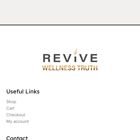
Useful Links
Shop
Cart
Checkout
My account
Contact