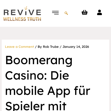
Skip
to
content
Leave a Comment
/ By
Rob Trube
/
January 14, 2026
Boomerang
Casino: Die
mobile App für
Spieler mit