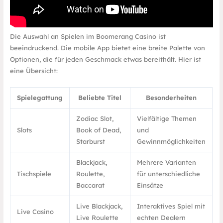
Die Auswahl an Spielen im Boomerang Casino ist
beeindruckend. Die mobile App bietet eine breite Palette von
Optionen, die für jeden Geschmack etwas bereithält. Hier ist
eine Übersicht:
Spielegattung
Beliebte Titel
Besonderheiten
Zodiac Slot,
Vielfältige Themen
Slots
Book of Dead,
und
Starburst
Gewinnmöglichkeiten
Blackjack,
Mehrere Varianten
Tischspiele
Roulette,
für unterschiedliche
Baccarat
Einsätze
Live Blackjack,
Interaktives Spiel mit
Live Casino
Live Roulette
echten Dealern