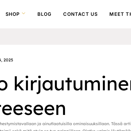
SHOP
BLOG
CONTACT US
MEET T
, 2025
o kirjautuminen
hteeseen
ähestymistavallaan ja ainutlaatuisilla ominaisuuksillaan. Tässä art
toimii sekä mitä etuja se tuo pelaajilleen. Oletko valmis löytämään