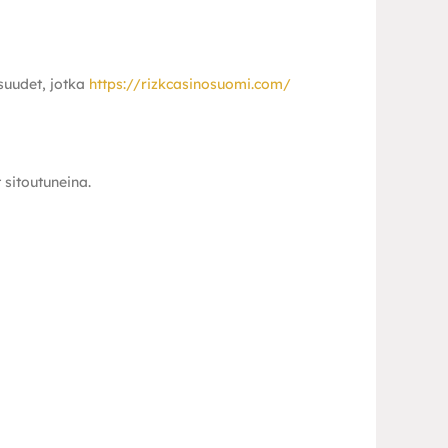
suudet, jotka
https://rizkcasinosuomi.com/
 sitoutuneina.