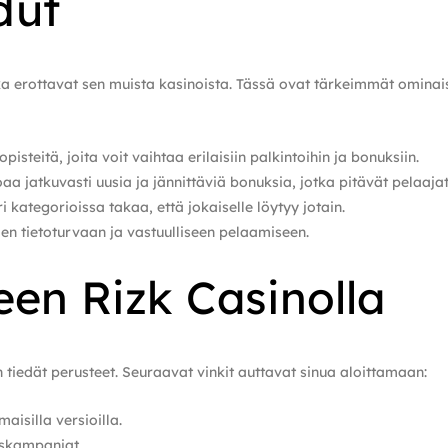
dut
otka erottavat sen muista kasinoista. Tässä ovat tärkeimmät ominai
isteitä, joita voit vaihtaa erilaisiin palkintoihin ja bonuksiin.
aa jatkuvasti uusia ja jännittäviä bonuksia, jotka pitävät pelaajat
 kategorioissa takaa, että jokaiselle löytyy jotain.
en tietoturvaan ja vastuulliseen pelaamiseen.
en Rizk Casinolla
tiedät perusteet. Seuraavat vinkit auttavat sinua aloittamaan:
maisilla versioilla.
uskampanjat.