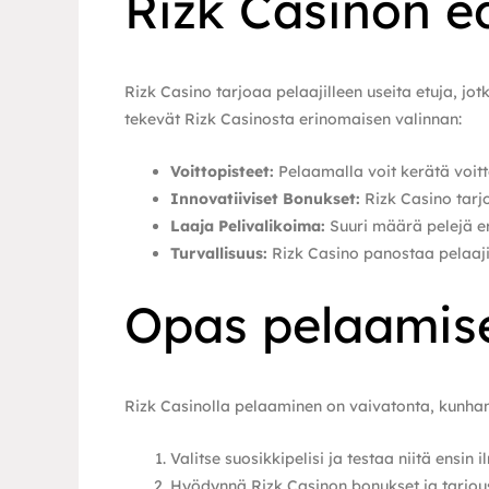
Rizk Casinon e
Rizk Casino tarjoaa pelaajilleen useita etuja, j
tekevät Rizk Casinosta erinomaisen valinnan:
Voittopisteet:
Pelaamalla voit kerätä voittop
Innovatiiviset Bonukset:
Rizk Casino tarjo
Laaja Pelivalikoima:
Suuri määrä pelejä eri
Turvallisuus:
Rizk Casino panostaa pelaaji
Opas pelaamise
Rizk Casinolla pelaaminen on vaivatonta, kunhan 
Valitse suosikkipelisi ja testaa niitä ensin il
Hyödynnä Rizk Casinon bonukset ja tarjo