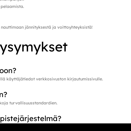
n pelaamista.
ä nauttimaan jännityksestä ja voittoyhteyksistä!
kysymykset
noon?
lä käyttäjätiedot verkkosivuston kirjautumissivulle.
en?
kkoja turvallisuusstandardien.
pistejärjestelmä?