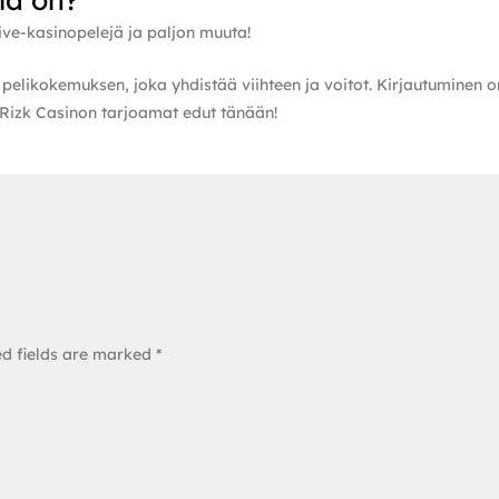
ive-kasinopelejä ja paljon muuta!
pelikokemuksen, joka yhdistää viihteen ja voitot. Kirjautuminen o
 Rizk Casinon tarjoamat edut tänään!
ed fields are marked
*